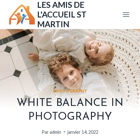
LES AMIS DE
Aller
au
L'ACCUEIL ST
contenu
MARTIN
PHOTOGRAPHY
WHITE BALANCE IN
PHOTOGRAPHY
Par
admin
janvier 14, 2022